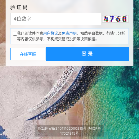
验 证 码
我已阅读并同意
用户协议
及
免责声明
，知悉平台数据、行情与分析
等内容仅供参考，不构成交易或投资等决策依据。
登 录
在线客服
皖公网安备34011102000815号
皖ICP备
17021915号