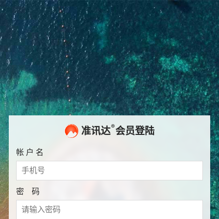
®
准讯达
会员登陆
帐 户 名
密 码