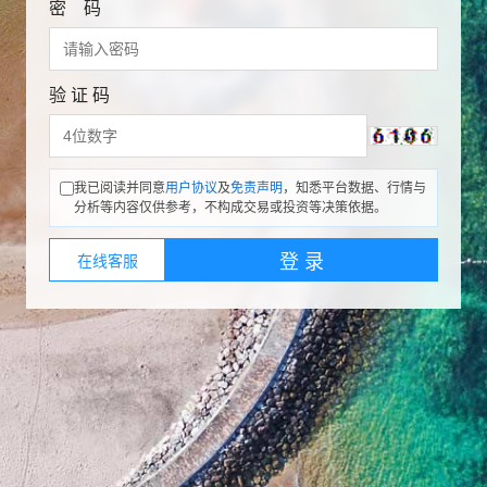
密 码
验 证 码
我已阅读并同意
用户协议
及
免责声明
，知悉平台数据、行情与
分析等内容仅供参考，不构成交易或投资等决策依据。
登 录
在线客服