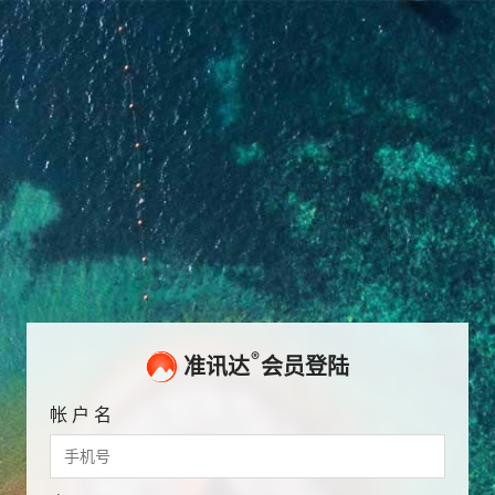
®
准讯达
会员登陆
帐 户 名