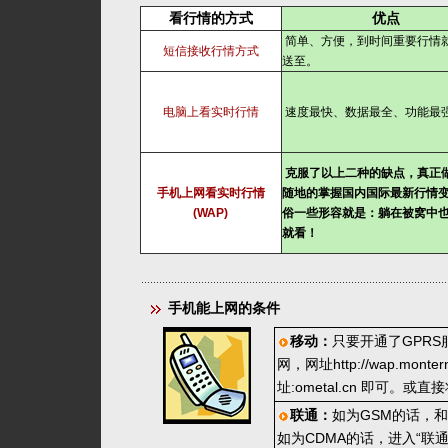
看行情的方式
优点
简单、方便，到时间重要行情
短信接收行情方式
送至。
电脑上看实时行情
速度最快、数据最全、功能最
克服了以上二种的缺点，真正
手机上网看实时行情
随地的掌握国内国际最新行情
(WAP)
俗一些形容就是：躺在被窝中
就看！
手机能上网的条件
移动：
只要开通了GPR
网，网址http://wap.m
址:ometal.cn 即可。
联通：
如为GSM的话，和
如为CDMA的话，进入“联