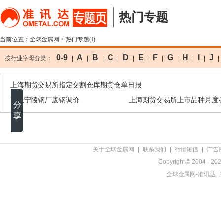
热门专题
当前位置：
全球金属网
> 热门专题(I)
0-9
A
B
C
D
E
F
G
H
I
J
按行业字母分类：
|
|
|
|
|
|
|
|
|
|
|
上海期货交易所指定交割仓库期货仓单日报
商丘宁陵钢厂废钢调价
上海期货交易所上市品种月度
关于全球金属网
|
联系我们
|
行情短信
|
广告
Copyright © 2004 - 20
全球金属网-准讯达